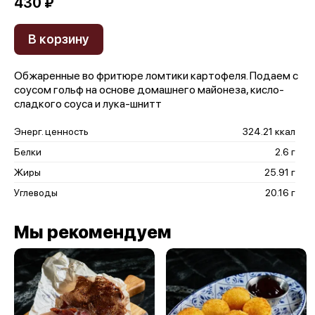
430 ₽
В корзину
Обжаренные во фритюре ломтики картофеля. Подаем с
соусом гольф на основе домашнего майонеза, кисло-
сладкого соуса и лука-шнитт
Энерг. ценность
324.21 ккал
Белки
2.6 г
Жиры
25.91 г
Углеводы
20.16 г
Мы рекомендуем