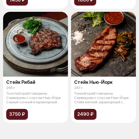
1450 ₽
1600 ₽
Стейк Рибай
Стейк Нью-Йорк
265 г
267 г
Толстый край говядины.
Тонкий край говядины.
Сервируем с cоусом Нью-Йорк.
Сервируем с соусом Нью-Йорк.
Самый сочный и мраморный
Стейк мягкий, мраморный с
стейк из тех,
нежной тонкой
3750 ₽
2490 ₽