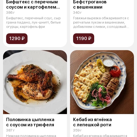
Бифштекс с перечным
Бефстроганов
соусом и картофелем
с вешенками
фри
386 г
340 г
Бифштекс, переченый cоус, сыр
Говяжья вырезка обжаривается с
грана падано, лук-шнитт, битые
репчатым луком и вешенками,
огурцы, картофель фри
добавляем сливки, солодовый
дем
1290 ₽
1190 ₽
Половинка цыпленка
Кебаб из ягнёнка
с соусом из трюфеля
с лепешкой роти
387 г
359 г
Нежная половинка цыпленка
Кебаб из ягненка обжаривается