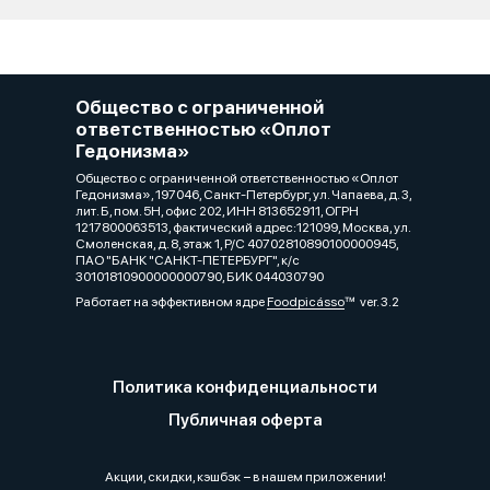
Общество с ограниченной
ответственностью «Оплот
Гедонизма»
Общество с ограниченной ответственностью «Оплот
Гедонизма», 197046, Санкт-Петербург, ул. Чапаева, д. 3,
лит. Б, пом. 5Н, офис 202, ИНН 813652911, ОГРН
1217800063513, фактический адрес:121099, Москва, ул.
Смоленская, д. 8, этаж 1, Р/C 40702810890100000945,
ПАО "БАНК "САНКТ-ПЕТЕРБУРГ", к/с
30101810900000000790, БИК 044030790
Работает на эффективном ядре
Foodpicásso
ver. 3.2
Политика конфиденциальности
Публичная оферта
Акции, скидки, кэшбэк − в нашем приложении!