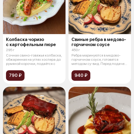
Колбаска чоризо
Свиные ребра в медово-
с картофельным пюре
горчичном соусе
295 г
450 г
Сочная свино-говяжья колбаска,
Ребра маринуются в медово-
обжаренная на углях хоспера до
горчичном соусе, готовятся
румяной корочки, подаётся с
методом су-вид. Перед подачей
смазыва
790 ₽
940 ₽