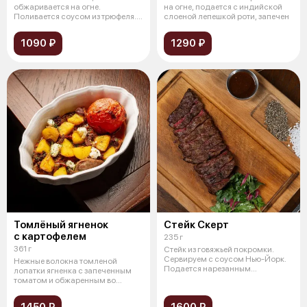
обжаривается на огне.
на огне, подается с индийской
Поливается соусом из трюфеля.
слоеной лепешкой роти, запечен
Подается с б
1090 ₽
1290 ₽
Томлёный ягненок
Стейк Cкерт
с картофелем
235 г
361 г
Стейк из говяжьей покромки.
Сервируем с cоусом Нью-Йорк.
Нежные волокна томленой
Подается нарезанным
лопатки ягненка с запеченным
перпендикуляр
томатом и обжаренным во
фритюре бейби