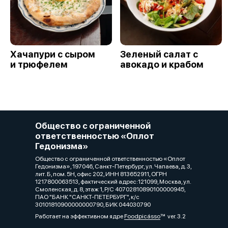
Хачапури с сыром
Зеленый салат с
и трюфелем
авокадо и крабом
Общество с ограниченной
ответственностью «Оплот
Гедонизма»
Общество с ограниченной ответственностью «Оплот
Гедонизма», 197046, Санкт-Петербург, ул. Чапаева, д. 3,
лит. Б, пом. 5Н, офис 202, ИНН 813652911, ОГРН
1217800063513, фактический адрес:121099, Москва, ул.
Смоленская, д. 8, этаж 1, Р/C 40702810890100000945,
ПАО "БАНК "САНКТ-ПЕТЕРБУРГ", к/с
30101810900000000790, БИК 044030790
Работает на эффективном ядре
Foodpicásso
ver. 3.2