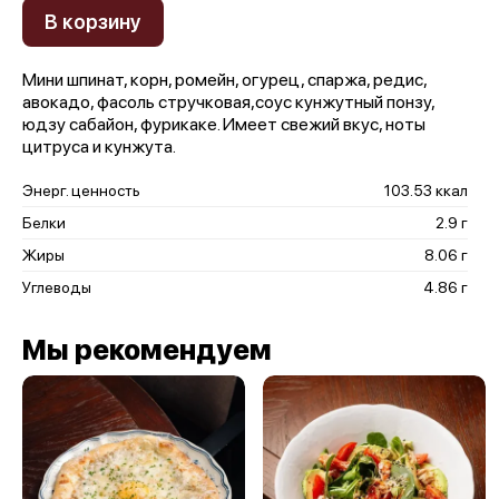
В корзину
Мини шпинат, корн, ромейн, огурец, спаржа, редис,
авокадо, фасоль стручковая,соус кунжутный понзу,
юдзу сабайон, фурикаке. Имеет свежий вкус, ноты
цитруса и кунжута.
Энерг. ценность
103.53 ккал
Белки
2.9 г
Жиры
8.06 г
Углеводы
4.86 г
Мы рекомендуем