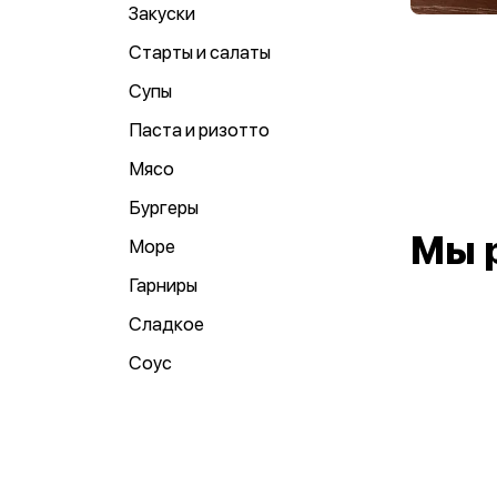
Закуски
Старты и салаты
Супы
Паста и ризотто
Мясо
Бургеры
Мы 
Море
Гарниры
Сладкое
Соус