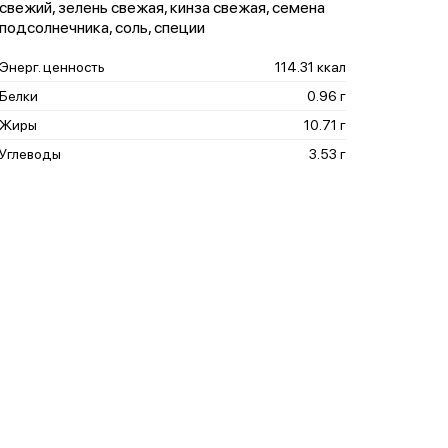
свежий, зелень свежая, кинза свежая, семена
подсолнечника, соль, специи
Энерг. ценность
114.31 ккал
Белки
0.96 г
Жиры
10.71 г
Углеводы
3.53 г