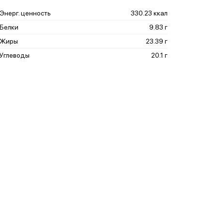
Энерг. ценность
330.23 ккал
Белки
9.83 г
Жиры
23.39 г
Углеводы
20.1 г