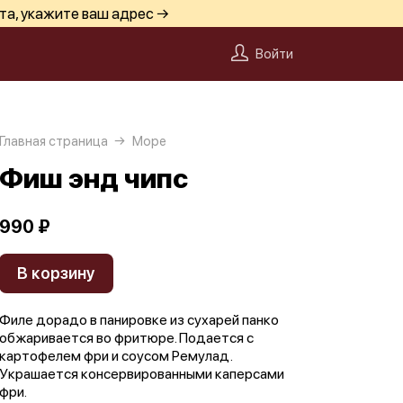
та, укажите ваш адрес →
Войти
Главная страница
Море
Фиш энд чипс
990 ₽
В корзину
Филе дорадо в панировке из сухарей панко
обжаривается во фритюре. Подается с
картофелем фри и соусом Ремулад.
Украшается консервированными каперсами
фри.