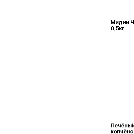
Мидии Ч
0,5кг
Печёный
копчёно