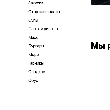
Закуски
Старты и салаты
Супы
Паста и ризотто
Мясо
Мы 
Бургеры
Море
Гарниры
Сладкое
Соус